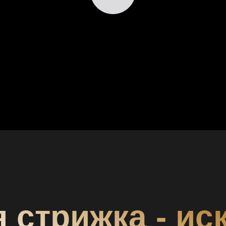
 стрижка - ис