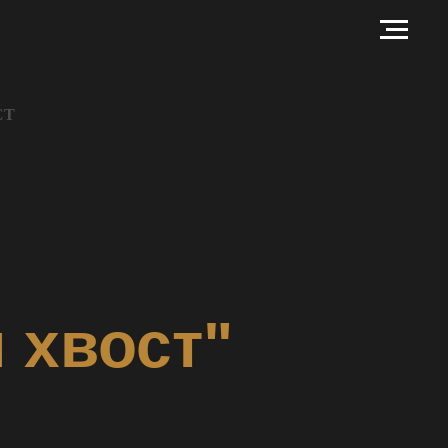
СТ
 хвост"