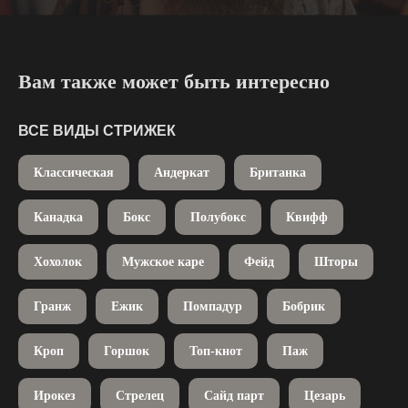
Вам также может быть интересно
ВСЕ ВИДЫ СТРИЖЕК
Классическая
Андеркат
Британка
Канадка
Бокс
Полубокс
Квифф
Хохолок
Мужское каре
Фейд
Шторы
Гранж
Ежик
Помпадур
Бобрик
Кроп
Горшок
Топ-кнот
Паж
Ирокез
Стрелец
Сайд парт
Цезарь