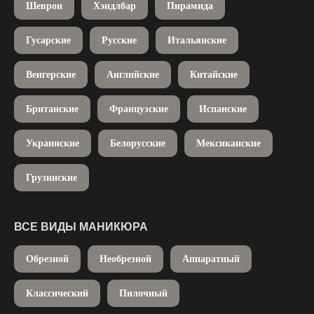
Шеврон
Хэндлбар
Пирамида
Гусарские
Русские
Итальянские
Венгерские
Английские
Китайские
Британские
Французские
Испанские
Украинские
Белорусские
Мексиканские
Грузинские
ВСЕ ВИДЫ МАНИКЮРА
Обрезной
Необрезной
Аппаратный
Классический
Пилочный