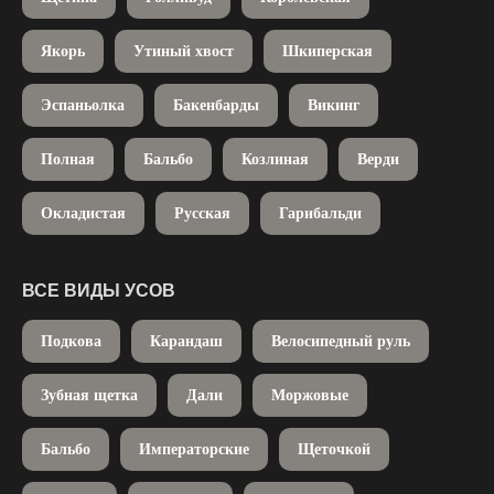
Якорь
Утиный хвост
Шкиперская
Эспаньолка
Бакенбарды
Викинг
Полная
Бальбо
Козлиная
Верди
Окладистая
Русская
Гарибальди
ВСЕ ВИДЫ УСОВ
Подкова
Карандаш
Велосипедный руль
Зубная щетка
Дали
Моржовые
Бальбо
Императорские
Щеточкой