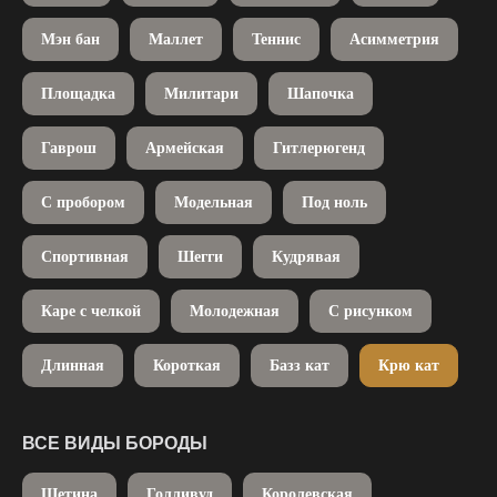
Мэн бан
Маллет
Теннис
Асимметрия
Площадка
Милитари
Шапочка
Гаврош
Армейская
Гитлерюгенд
С пробором
Модельная
Под ноль
Спортивная
Шегги
Кудрявая
Каре с челкой
Молодежная
С рисунком
Длинная
Короткая
Базз кат
Крю кат
ВСЕ ВИДЫ БОРОДЫ
Щетина
Голливуд
Королевская