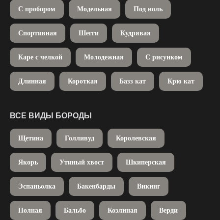
С пробором
Модельная
Под ноль
Спортивная
Шегги
Кудрявая
Каре с челкой
Молодежная
С рисунком
Длинная
Короткая
Базз кат
Крю кат
ВСЕ ВИДЫ БОРОДЫ
Щетина
Голливуд
Королевская
Якорь
Утиный хвост
Шкиперская
Эспаньолка
Бакенбарды
Викинг
Полная
Бальбо
Козлиная
Верди