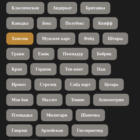
Классическая
Андеркат
Британка
Канадка
Бокс
Полубокс
Квифф
Хохолок
Мужское каре
Фейд
Шторы
Гранж
Ежик
Помпадур
Бобрик
Кроп
Горшок
Топ-кнот
Паж
Ирокез
Стрелец
Сайд парт
Цезарь
Мэн бан
Маллет
Теннис
Асимметрия
Площадка
Милитари
Шапочка
Гаврош
Армейская
Гитлерюгенд