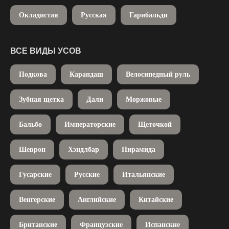
Окладистая
Русская
Гарибальди
ВСЕ ВИДЫ УСОВ
Подкова
Карандаш
Велосипедный руль
Зубная щетка
Дали
Моржовые
Бальбо
Императорские
Щеточкой
Шеврон
Хэндлбар
Пирамида
Гусарские
Русские
Итальянские
Венгерские
Английские
Китайские
Британские
Французские
Испанские