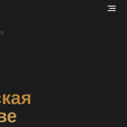
АЯ
кая
ве