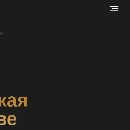
Я
кая
ве