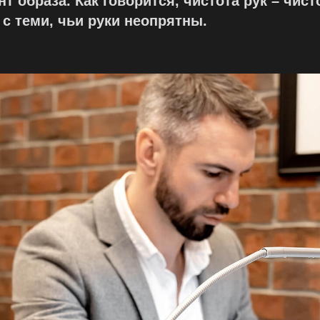
 образа. Как говорится, чистота рук – чис
с теми, чьи руки неопрятны.