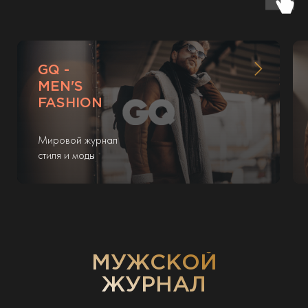
GQ -
MEN'S
FASHION
Мировой журнал
стиля и моды
МУЖСКОЙ
ЖУРНАЛ